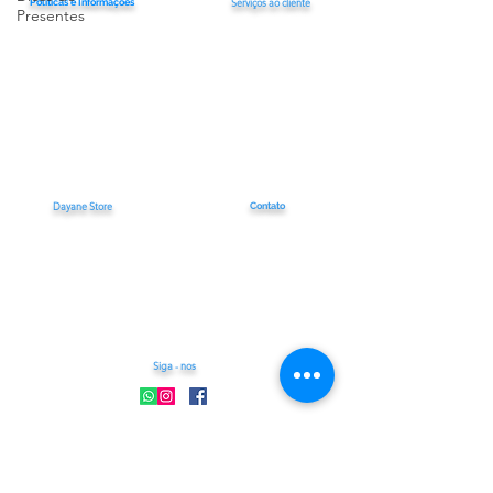
Serviços ao cliente
Políticas e Informações
Presentes
Termos de Serviço
Fale conosco
Politica de Priv
acidade
Rastrear pedido
Política de Devoluç
ão
Perguntas frequentes
Política de Cookies
Política de Frete
Política de Reembolso
Declaração de Acessibilidade
Dayane Store
Contato
Loja Online
dayane.store23@gmail.com
Cep :
01310-100
Tel :
(11) 91083-2036
Centro - SP
São Paulo
Segunda á Sexta
Das 08h ás 18h
Siga - nos