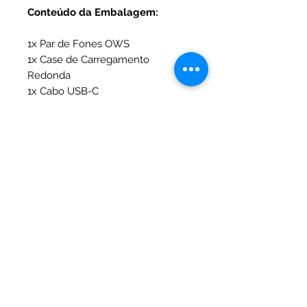
Conteúdo da Embalagem:
1x Par de Fones OWS
1x Case de Carregamento
Redonda
1x Cabo USB-C
1x Alça para transporte
Especificações Técnicas
Especificação
Detalhes
Modelo
Fone de
Ouvido
No Reviews Yet
Bluetooth
Share your thoughts. Be the first to
Esportivo
leave a review.
Clip-On
(Design
Leave a Review
Open-Ear /