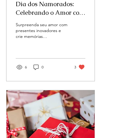
Dia dos Namorados:
Celebrando o Amor com
Presentes Tecnológicos e
Surpreenda seu amor com
Experiências
presentes inovadores e
crie memórias
Inesquecíveis
inesquecíveis com
experiências românticas.
6
0
3