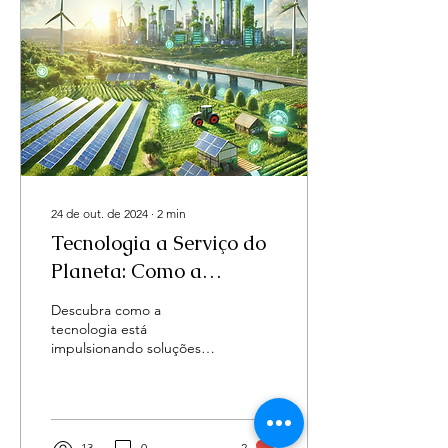
perfeito na Dayane Store!
24 de out. de 2024
∙
2
min
Tecnologia a Serviço do
Planeta: Como a
Inovação Pode Salvar o
Descubra como a
Meio Ambiente
tecnologia está
impulsionando soluções
sustentáveis para proteger
o meio ambiente.
13
0
2