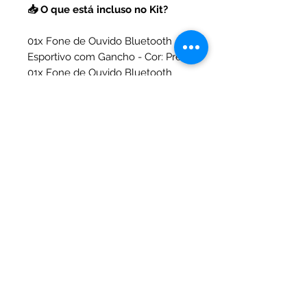
📥 O que está incluso no Kit?
01x Fone de Ouvido Bluetooth
Esportivo com Gancho - Cor: Preto
01x Fone de Ouvido Bluetooth
Esportivo com Gancho - Cor: Bege
02x Cases de carregamento
redondas com tampa transparente
02x Cabos para carregamento
02x Cordões para leva-lo para
qualquer
01x Embalagem Especial de
Presente (Dia dos Namorados)
Especificações Técnicas
Especificação
Detalhes
Modelo
Fone