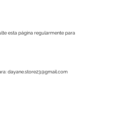
lte esta página regularmente para
ara:
dayane.store23@gmail.com