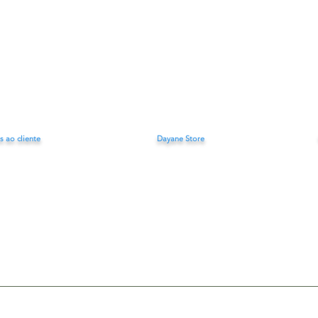
s ao cliente
Dayane Store
e conosco
Loja Online
dayan
Cep : 01310-100
rear pedido
Tel 
Centro - SP
Se
as frequentes
São Paulo
D