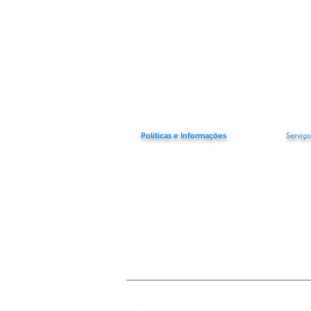
Serviço
Políticas e Informações
Fal
Termos de Serviço
Politica de Priv
acidade
Rast
Política de Devoluç
ão
Pergunt
Política de Frete
Política de Reembolso
Política de Cookies
Declaração de Acessibilidade