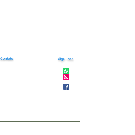
Contato
Siga - nos
e.store23@gmail.com
: (11) 91083-2036
gunda á Sexta
as 08h ás 18h