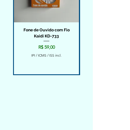
Fone de Ouvido com Fio
Fone de Ouvido Bluet
Kaidi KD-733
Clip-On Condução Ab
Preço
R$ 59,00
IPI / ICMS / ISS incl.