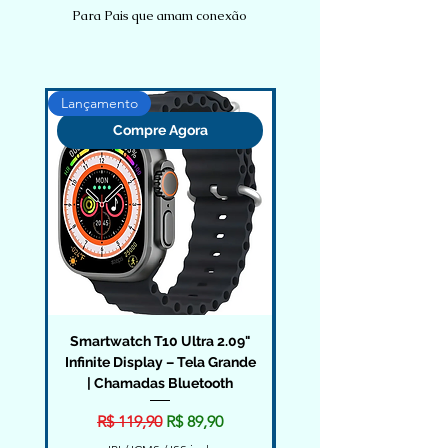
Para Pais que amam conexão
Lançamento
Compre Agora
Smartwatch T10 Ultra 2.09"
Smartwatch Hower H
Infinite Display – Tela Grande
Mini 41mm – Kit Exclu
| Chamadas Bluetooth
Preço normal
Preço promocional
R$ 119,90
R$ 89,90