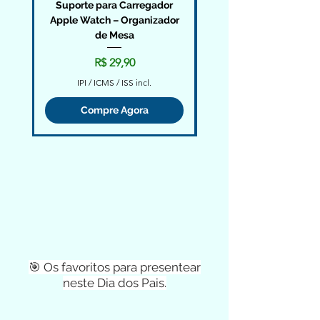
Suporte para Carregador
Mouse Sem Fio HP 15
Apple Watch – Organizador
1600 DPI Wireless |
de Mesa
porta USB-A Preto - 2
Preço
R$ 29,90
IPI / ICMS / ISS incl.
Compre Agora
🎯 Os favoritos para presentear
neste Dia dos Pais.