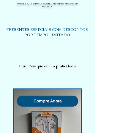
ANTECIPE SUAS COMPRAS E RECEBA SEU PEDIDO ANTES DO DIA
DOS PAIS.
PRESENTES ESPECIAIS COM DESCONTOS ​
POR TEMPO LIMITADO.
Para Pais que amam praticidade
Novidade
Compre Agora