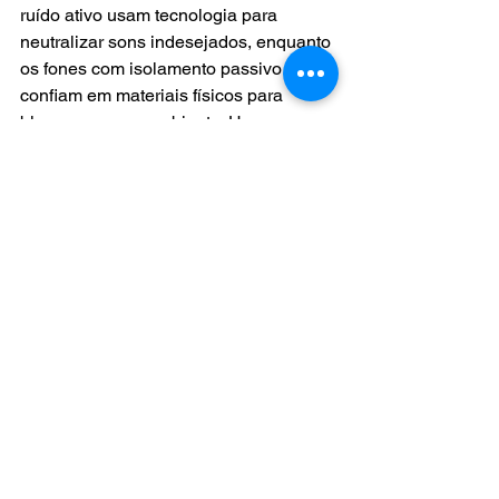
ruído ativo usam tecnologia para 
neutralizar sons indesejados, enquanto 
os fones com isolamento passivo 
confiam em materiais físicos para 
bloquear o som ambiente. Uma 
escolha crucial para quem valoriza a 
paz auditiva.
Perfil Sonoro: 
Personalizando sua 
experiência musical
Cada fone de ouvido possui um perfil 
sonoro único, destacando diferentes 