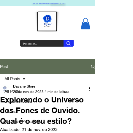
10% OFF usando o cupom
PRIMEIRACOMPRA10
Post
All Posts
Dayane Store
All Posts
20 de nov. de 2023
4 min de leitura
Explorando o Universo
Dicas de Casa
dos Fones de Ouvido.
Ideias
Qual é o seu estilo?
Dicas de Presentes
Atualizado:
21 de nov. de 2023